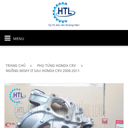
MENU
TRANG CHỦ
PHỤ TÙNG HONDA CRV
NGÕNG MOAY Ơ SAU HONDA CRV 2008-2011