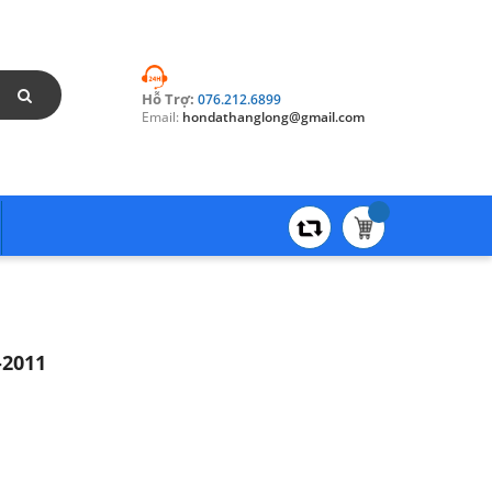
Hỗ Trợ:
076.212.6899
Email:
hondathanglong@gmail.com
-2011