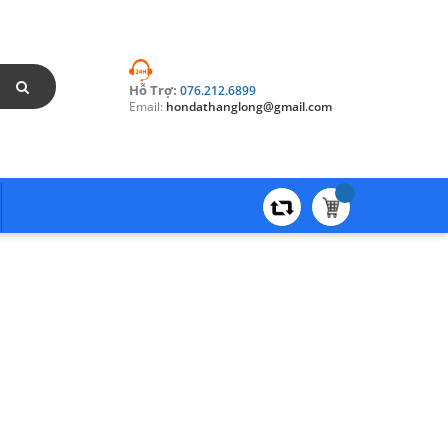
Hỗ Trợ:
076.212.6899
Email:
hondathanglong@gmail.com