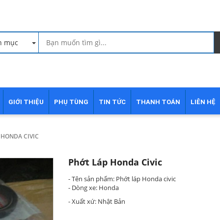
h mục
GIỚI THIỆU
PHỤ TÙNG
TIN TỨC
THANH TOÁN
LIÊN HỆ
 HONDA CIVIC
Phớt Láp Honda Civic
- Tên sản phẩm: Phớt láp Honda civic
- Dòng xe: Honda
- Xuất xứ: Nhật Bản