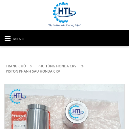
MENU
TRANG CHỦ
PHỤ TÙNG HONDA CRV
PISTON PHANH SAU HONDA CRV