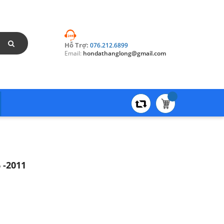
Hỗ Trợ:
076.212.6899
Email:
hondathanglong@gmail.com
 -2011