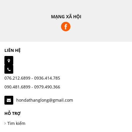
MẠNG XÃ HỘI
LIÊN HỆ
076.212.6899 - 0936.414.785
090.481.6899 - 0979.490.366
hondathanglong@gmail.com
HỖ TRỢ
Tìm kiếm