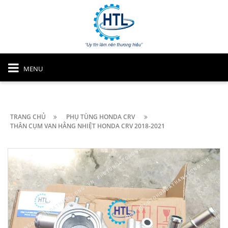
MENU
TRANG CHỦ
PHỤ TÙNG HONDA CRV
THÂN CỤM VAN HẰNG NHIỆT HONDA CRV 2018-2021