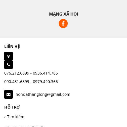
MẠNG XÃ HỘI
LIÊN HỆ
076.212.6899 - 0936.414.785
090.481.6899 - 0979.490.366
hondathanglong@gmail.com
HỖ TRỢ
Tìm kiếm