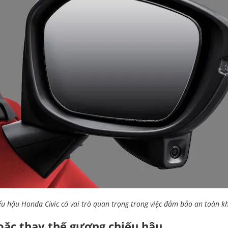
u hậu Honda Civic có vai trò quan trọng trong việc đảm bảo an toàn kh
hoặc thay thế gương chiếu hậu