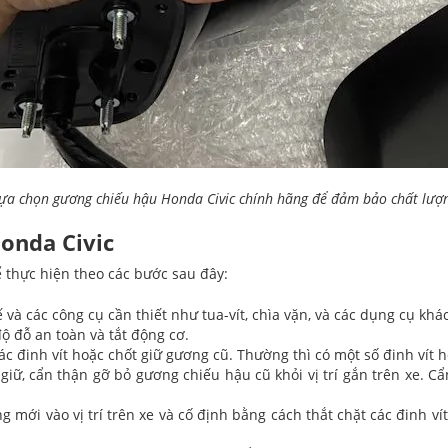
ựa chọn gương chiếu hậu Honda Civic chính hãng để đảm bảo chất lượ
onda Civic
 thực hiện theo các bước sau đây:
à các công cụ cần thiết như tua-vít, chìa vặn, và các dụng cụ khác
ộ đỗ an toàn và tắt động cơ.
các đinh vít hoặc chốt giữ gương cũ. Thường thì có một số đinh vít
t giữ, cẩn thận gỡ bỏ gương chiếu hậu cũ khỏi vị trí gắn trên xe.
 mới vào vị trí trên xe và cố định bằng cách thắt chặt các đinh 