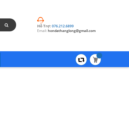
Hỗ Trợ:
076.212.6899
Email:
hondathanglong@gmail.com