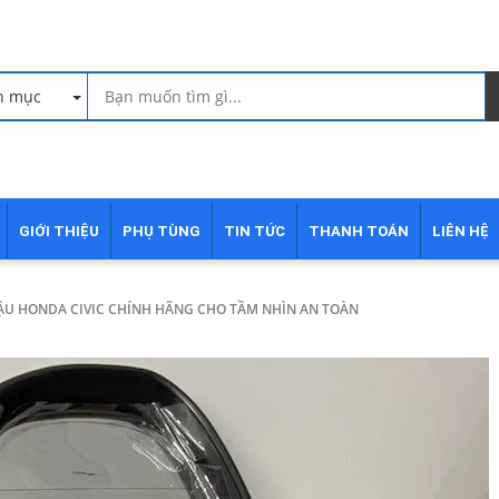
h mục
GIỚI THIỆU
PHỤ TÙNG
TIN TỨC
THANH TOÁN
LIÊN HỆ
ẬU HONDA CIVIC CHÍNH HÃNG CHO TẦM NHÌN AN TOÀN