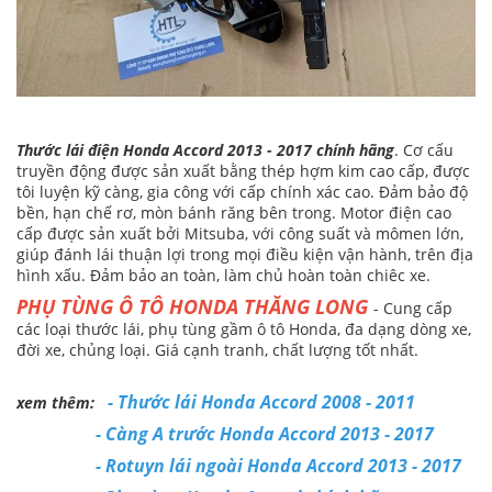
Thước lái điện Honda Accord 2013 - 2017 chính hãng
. Cơ cấu
truyền động được sản xuất bằng thép hợm kim cao cấp, được
tôi luyện kỹ càng, gia công với cấp chính xác cao. Đảm bảo độ
bền, hạn chế rơ, mòn bánh răng bên trong. Motor điện cao
cấp được sản xuất bởi Mitsuba, với công suất và mômen lớn,
giúp đánh lái thuận lợi trong mọi điều kiện vận hành, trên địa
hình xấu. Đảm bảo an toàn, làm chủ hoàn toàn chiêc xe.
PHỤ TÙNG Ô TÔ HONDA THĂNG LONG
- Cung cấp
các loại thước lái, phụ tùng gầm ô tô Honda, đa dạng dòng xe,
đời xe, chủng loại. Giá cạnh tranh, chất lượng tốt nhất.
-
Thước lái Honda Accord 2008 - 2011
xem thêm:
-
Càng A trước Honda Accord 2013 - 2017
-
Rotuyn lái ngoài Honda Accord 2013 - 2017