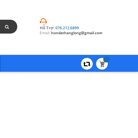
Hỗ Trợ:
076.212.6899
Email:
hondathanglong@gmail.com