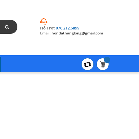
Hỗ Trợ:
076.212.6899
Email:
hondathanglong@gmail.com