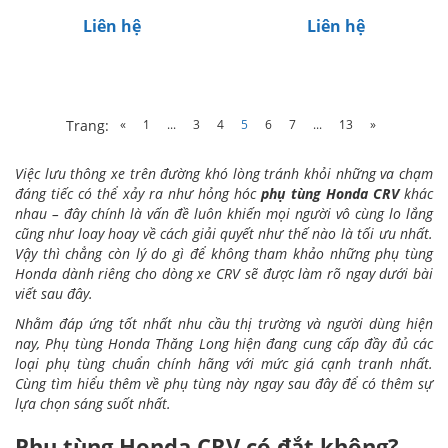
Liên hệ
Liên hệ
«
1
...
3
4
5
6
7
...
13
»
Trang:
Việc lưu thông xe trên đường khó lòng tránh khỏi những va chạm
đáng tiếc có thể xảy ra như hỏng hóc
phụ tùng Honda CRV
khác
nhau – đây chính là vấn đề luôn khiến mọi người vô cùng lo lắng
cũng như loay hoay về cách giải quyết như thế nào là tối ưu nhất.
Vậy thì chẳng còn lý do gì để không tham khảo những phụ tùng
Honda dành riêng cho dòng xe CRV sẽ được làm rõ ngay dưới bài
viết sau đây.
Nhằm đáp ứng tốt nhất nhu cầu thị trường và người dùng hiện
nay, Phụ tùng Honda Thăng Long hiện đang cung cấp đầy đủ các
loại phụ tùng chuẩn chính hãng với mức giá cạnh tranh nhất.
Cùng tìm hiểu thêm về phụ tùng này ngay sau đây để có thêm sự
lựa chọn sáng suốt nhất.
Phụ tùng Honda CRV có đắt không?