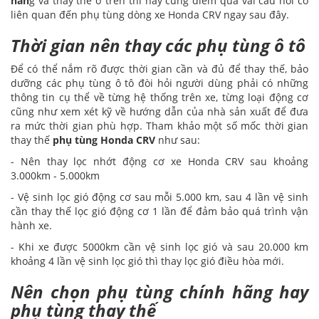
hãn
g và thay thế ở trên thì hãy cùng điểm qua vài câu hỏi có
liên quan đến phụ tùng dòng xe Honda CRV ngay sau đây.
Thời gian nên thay các phụ tùng ô tô
Để có thể nắm rõ được thời gian cần và đủ để thay thế, bảo
dưỡng các phụ tùng ô tô đòi hỏi người dùng phải có những
thông tin cụ thể về từng hệ thống trên xe, từng loại động cơ
cũng như xem xét kỹ về hướng dẫn của nhà sản xuất để đưa
ra mức thời gian phù hợp. Tham khảo một số mốc thời gian
thay thế
phụ tùng Honda CRV
như sau:
- Nên thay lọc nhớt động cơ xe Honda CRV sau khoảng
3.000km - 5.000km
- Vệ sinh lọc gió động cơ sau mỗi 5.000 km, sau 4 lần vệ sinh
cần thay thế lọc gió động cơ 1 lần để đảm bảo quá trình vận
hành xe.
- Khi xe được 5000km cần vệ sinh lọc gió và sau 20.000 km
khoảng 4 lần vệ sinh lọc gió thì thay lọc gió điều hòa mới.
Nên chọn phụ tùng chính hãng hay
phụ tùng thay thế