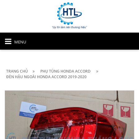
MENU
TRANG CHỦ
PHỤ TÙNG HONDA ACCORD
ĐÈN HẬU NGOÀI HONDA ACCORD 2019-2020