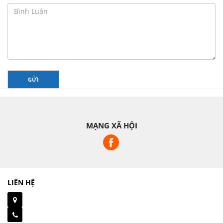
GỬI
MẠNG XÃ HỘI
LIÊN HỆ