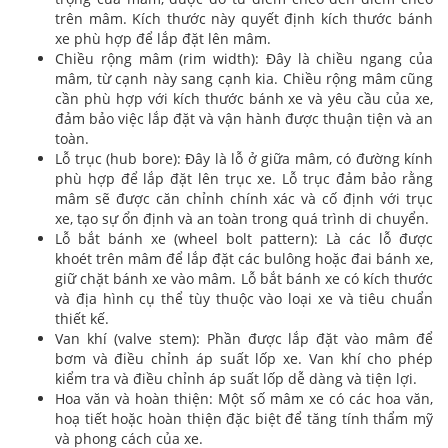
trên mâm. Kích thước này quyết định kích thước bánh
xe phù hợp để lắp đặt lên mâm.
Chiều rộng mâm (rim width): Đây là chiều ngang của
mâm, từ cạnh này sang cạnh kia. Chiều rộng mâm cũng
cần phù hợp với kích thước bánh xe và yêu cầu của xe,
đảm bảo việc lắp đặt và vận hành được thuận tiện và an
toàn.
Lỗ trục (hub bore): Đây là lỗ ở giữa mâm, có đường kính
phù hợp để lắp đặt lên trục xe. Lỗ trục đảm bảo rằng
mâm sẽ được căn chỉnh chính xác và cố định với trục
xe, tạo sự ổn định và an toàn trong quá trình di chuyển.
Lỗ bắt bánh xe (wheel bolt pattern): Là các lỗ được
khoét trên mâm để lắp đặt các bulông hoặc đai bánh xe,
giữ chặt bánh xe vào mâm. Lỗ bắt bánh xe có kích thước
và địa hình cụ thể tùy thuộc vào loại xe và tiêu chuẩn
thiết kế.
Van khí (valve stem): Phần được lắp đặt vào mâm để
bơm và điều chỉnh áp suất lốp xe. Van khí cho phép
kiểm tra và điều chỉnh áp suất lốp dễ dàng và tiện lợi.
Hoa văn và hoàn thiện: Một số mâm xe có các hoa văn,
hoạ tiết hoặc hoàn thiện đặc biệt để tăng tính thẩm mỹ
và phong cách của xe.